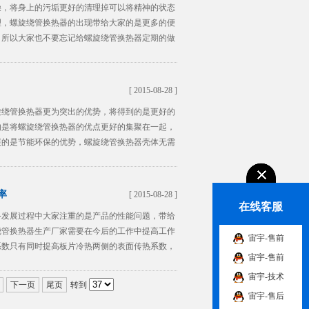
澡，将身上的污垢更好的清理掉可以将精神的状态
理，螺旋绕管换热器的出现带给大家的是更多的便
，所以大家也不要忘记给螺旋绕管换热器定期的做
[ 2015-08-28 ]
旋绕管换热器更为突出的优势，将得到的是更好的
的是将螺旋绕管换热器的优点更好的集聚在一起，
展的是节能环保的优势，螺旋绕管换热器壳体无需
率
[ 2015-08-28 ]
在线客服
备发展过程中大家注重的是产品的性能问题，带给
绕管换热器生产厂家需要在今后的工作中提高工作
宙宇-售前
系数只有同时提高板片冷热两侧的表面传热系数，
宙宇-售前
宙宇-技术
下一页
尾页
转到
宙宇-售后