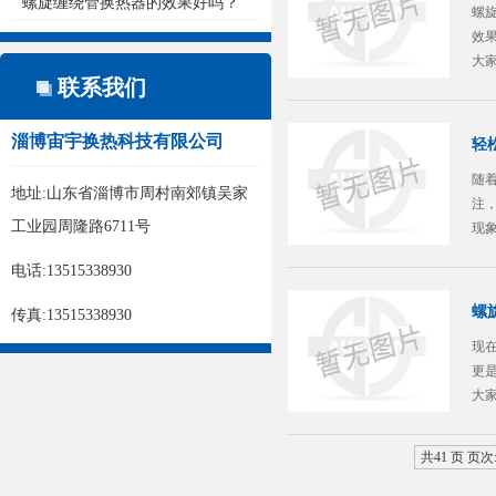
螺旋缠绕管换热器的效果好吗？
螺
效
大
联系我们
一
淄博宙宇换热科技有限公司
轻
随
地址:山东省淄博市周村南郊镇吴家
注
工业园周隆路6711号
现
要。
电话:13515338930
螺
传真:13515338930
现
更
大
管
共41 页 页次: