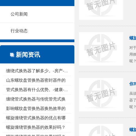
公司新闻
行业动态
螺
对
新闻资讯
用
呢
触
缠绕式换热器了解多少。-房产-...
山东螺纹盘管换热器密封器件的
你
重...
管式换热器有什么优势。-健康-...
虽
缠绕管式换热器与传统管壳式换
器
呢
热...
影响螺纹盘管换热器换热效率的
势
原...
螺旋缠绕管式换热器的优点有哪
些...
螺旋缠绕管换热器的效果好吗？
螺