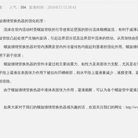
者：
人气：
104
发表时间：2016/8/15 13:58:43
旋缠绕管换热器的强化机理：
流体在管内流动时受螺旋管纹的引导使靠近壁面的部分流体顺槽旋流，有利于减薄
旋管纹凸起处便产生轴向旋涡，引起边界层分层及边界层中流体的扰动。从而加快由
螺旋缠绕管换热器
对管内沸腾及管内外冷凝传热均能起到显著的强化作用。
螺旋缠
用下易于排泄；
螺旋缠绕管换热器的管外冷凝过程主要由重力、粘性力及表面张力支配，尤其是在
平段上凝液在表面张力作用下被拉向凹槽根部，则水平段上凝液量减少，液膜变薄。
部排除。
由于螺旋缠绕管换热器中液体表面张力作用，凝液截断，可认为各个螺旋管中凝液
。
如果大家对于我们的
螺旋缠绕管换热器
感兴趣的话，欢迎关注我们的网址：
http://