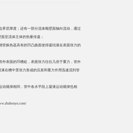
边界层厚度；还有一部分流体顺壁面轴向流动，通过
壁面至流体主体的热量传递；
绕管换热器
具有的凹凸曲面使得凝结液在表面张力的
管外表面的凹槽处，表面张力往往几倍于重力，管外
凝液在槽中受张力形成的压差和重力作用迅速流到管
运动规律相同，管中各水平段上凝液运动规律也相
www.zbzhouyu.com/