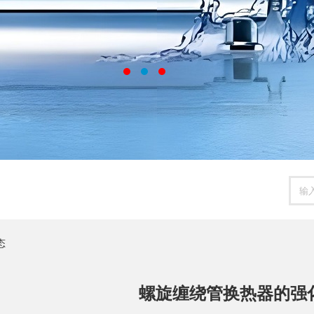
态
螺旋缠绕管换热器的强