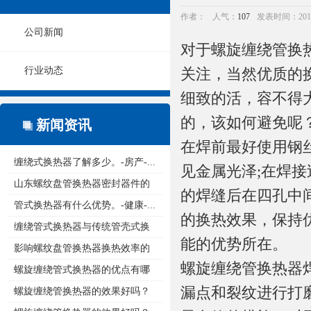
作者：
人气：
107
发表时间：2016/1
公司新闻
对于
螺旋缠绕管换
行业动态
关注，当然优质的
细致的活，容不得
的，该如何避免呢
新闻资讯
在焊前最好使用钢
缠绕式换热器了解多少。-房产-...
见金属光泽;在焊接
山东螺纹盘管换热器密封器件的
的焊缝后在四孔中
重...
管式换热器有什么优势。-健康-...
的换热效果，保持
缠绕管式换热器与传统管壳式换
能的优势所在。
热...
影响螺纹盘管换热器换热效率的
螺旋缠绕管换热器
原...
螺旋缠绕管式换热器的优点有哪
漏点和裂纹进行打
些...
螺旋缠绕管换热器的效果好吗？