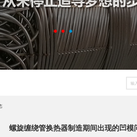
态
螺旋缠绕管换热器制造期间出现的凹模