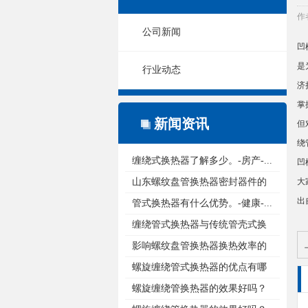
作
公司新闻
凹
是
行业动态
济
掌
新闻资讯
但
绕
缠绕式换热器了解多少。-房产-...
凹
山东螺纹盘管换热器密封器件的
大
出
重...
管式换热器有什么优势。-健康-...
缠绕管式换热器与传统管壳式换
热...
影响螺纹盘管换热器换热效率的
原...
螺旋缠绕管式换热器的优点有哪
些...
螺旋缠绕管换热器的效果好吗？