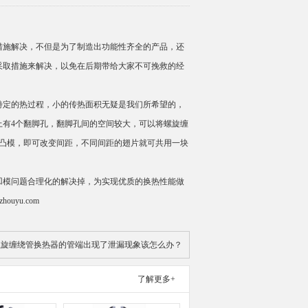
措施解决，不但是为了制造出功能性齐全的产品，还
采取措施来解决，以免在后期带给大家不可挽救的经
特定的热过程，小的传热面积无疑是我们所希望的，
上有4个翻脚孔，翻脚孔间的空间较大，可以将
螺旋缠
脚凸模，即可改变间距，不同间距的翅片就可共用一块
凹模问题合理化的解决掉，为实现优质的换热性能做
uyu.com
螺旋缠绕管换热器的管端出现了泄漏现象该怎么办？
了解更多+