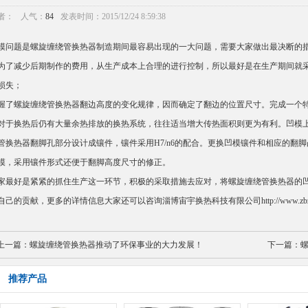
者：
人气：
84
发表时间：2015/12/24 8:59:38
模问题是
螺旋缠绕管换热器
制造期间最容易出现的一大问题，需要大家做出最决断的
为了减少后期制作的费用，从生产成本上合理的进行控制，所以最好是在生产期间就
损失；
握了螺旋缠绕管换热器翻边高度的变化规律，因而确定了翻边的位置尺寸。完成一个
对于换热后仍有大量余热排放的换热系统，往往适当增大传热面积则更为有利。凹模
管换热器
翻脚孔部分设计成镶件，镶件采用H7/n6的配合。更换凹模镶件和相应的翻
模，采用镶件形式还便于翻脚高度尺寸的修正。
家最好是紧紧的抓住生产这一环节，积极的采取措施去应对，将
螺旋缠绕管换热器
的
自己的贡献，更多的详情信息大家还可以咨询淄博宙宇换热科技有限公司http://www.zbzho
上一篇：
螺旋缠绕管换热器推动了环保事业的大力发展！
下一篇：
推荐产品