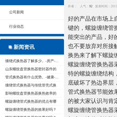
作者：
人气：
92
发表时间：2015/12
公司新闻
好的产品在市场上
行业动态
键的，
螺旋缠绕管
能突出的产品，好
也不要放弃对所接
新闻资讯
换热来了解下螺旋
缠绕式换热器了解多少。-房产-...
螺旋缠绕管换热器
山东螺纹盘管换热器密封器件的
特的螺旋缠绕结构
重...
管式换热器有什么优势。-健康-...
底破坏了热边界层
缠绕管式换热器与传统管壳式换
管式换热器节能效
热...
影响螺纹盘管换热器换热效率的
的被大家认识与肯
原...
螺旋缠绕管式换热器的优点有哪
螺旋缠绕管换热器
些...
螺旋缠绕管换热器的效果好吗？