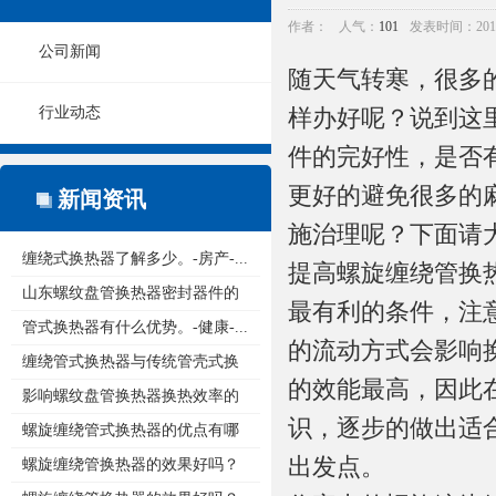
作者：
人气：
101
发表时间：2015/1
公司新闻
随天气转寒，很多
行业动态
样办好呢？说到这
件的完好性，是否
更好的避免很多的
新闻资讯
施治理呢？下面请
缠绕式换热器了解多少。-房产-...
提高
螺旋缠绕管换
山东螺纹盘管换热器密封器件的
最有利的条件，注
重...
管式换热器有什么优势。-健康-...
的流动方式会影响
缠绕管式换热器与传统管壳式换
的效能最高，因此
热...
影响螺纹盘管换热器换热效率的
识，逐步的做出适
原...
螺旋缠绕管式换热器的优点有哪
出发点。
些...
螺旋缠绕管换热器的效果好吗？