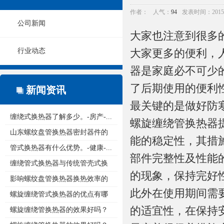
作者：
人气：
94
发表时间：2015/12
公司新闻
大家也注意到很多
行业动态
大家更多的便利，
器是家庭必不可少
了后期使用的便利
新闻资讯
最关键的是做好防
缠绕式换热器了解多少。-房产-...
螺旋缠绕管换热器
山东螺纹盘管换热器密封器件的
能的稳定性，其措
重...
管式换热器有什么优势。-健康-...
部件完整性及性能
缠绕管式换热器与传统管壳式换
的现象，保持完好
热...
影响螺纹盘管换热器换热效率的
此外在使用期间需
原...
螺旋缠绕管式换热器的优点有哪
的适宜性，在保持
些...
螺旋缠绕管换热器的效果好吗？